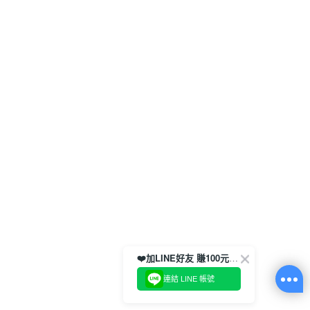
❤️加LINE好友 賺100元券！
連結 LINE 帳號