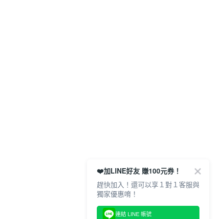
❤️加LINE好友 賺100元券！
趕快加入！還可以享１對１客服與
獨家優惠唷！
連結 LINE 帳號