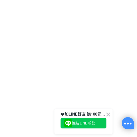
❤️加LINE好友 賺100元券！
連結 LINE 帳號