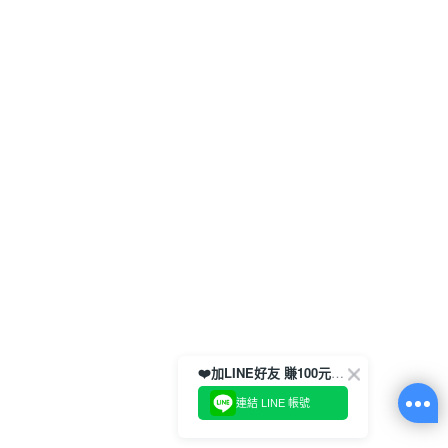
❤️加LINE好友 賺100元券！
連結 LINE 帳號