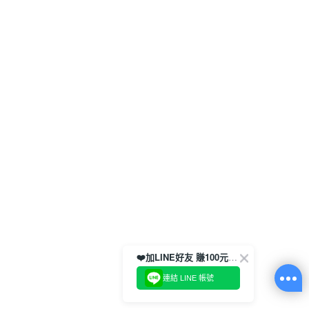
❤️加LINE好友 賺100元券！
連結 LINE 帳號