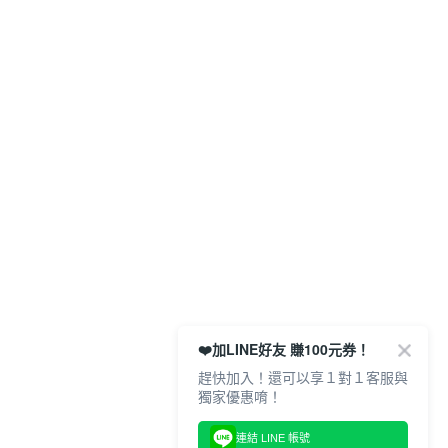
❤️加LINE好友 賺100元券！
趕快加入！還可以享１對１客服與
獨家優惠唷！
連結 LINE 帳號