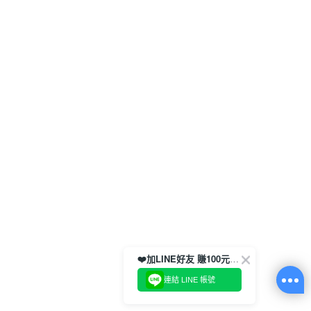
❤️加LINE好友 賺100元券！
連結 LINE 帳號