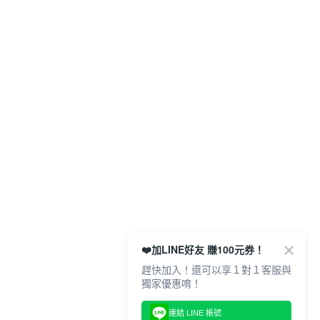
❤️加LINE好友 賺100元券！
趕快加入！還可以享１對１客服與
獨家優惠唷！
連結 LINE 帳號