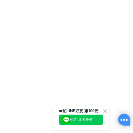
❤️加LINE好友 賺100元券！
連結 LINE 帳號