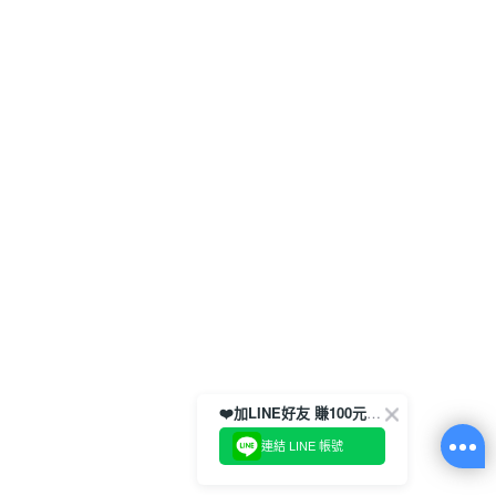
❤️加LINE好友 賺100元券！
連結 LINE 帳號