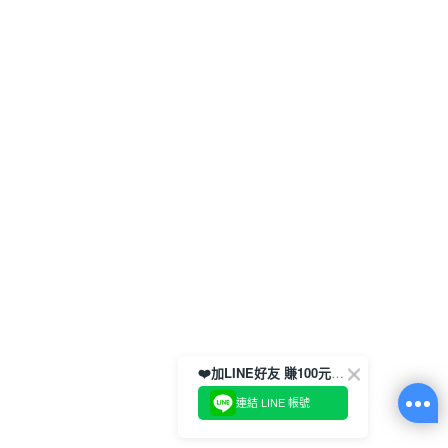
❤️加LINE好友 賺100元券！
連結 LINE 帳號