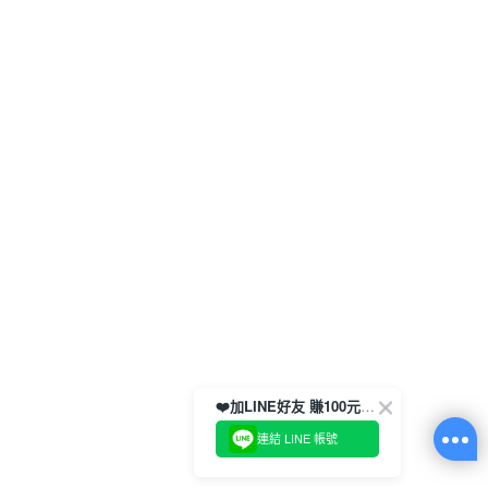
❤️加LINE好友 賺100元券！
連結 LINE 帳號