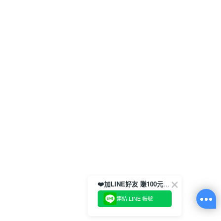
❤️加LINE好友 賺100元券！
連結 LINE 帳號