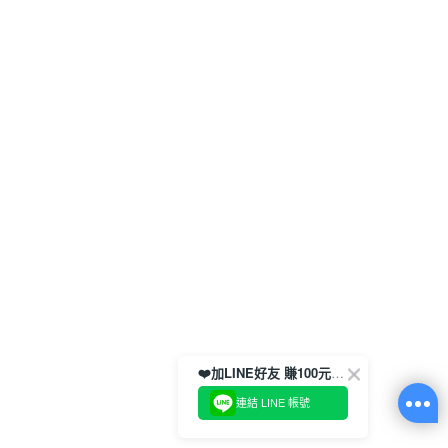
❤️加LINE好友 賺100元券！
連結 LINE 帳號