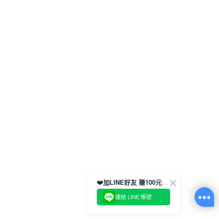
❤️加LINE好友 賺100元券！
連結 LINE 帳號