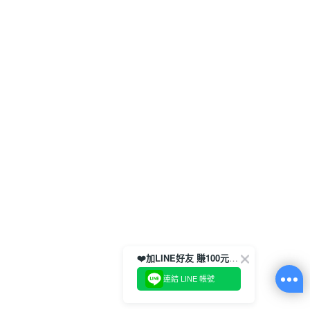
❤️加LINE好友 賺100元券！
連結 LINE 帳號