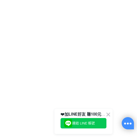
❤️加LINE好友 賺100元券！
連結 LINE 帳號