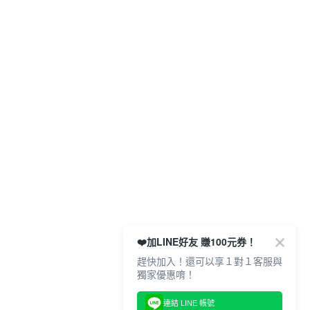
❤️加LINE好友 賺100元券！
趕快加入！還可以享１對１客服與
獨家優惠唷！
連結 LINE 帳號