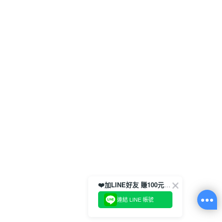
❤️加LINE好友 賺100元券！
連結 LINE 帳號