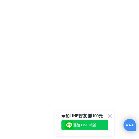
❤️加LINE好友 賺100元券！
連結 LINE 帳號