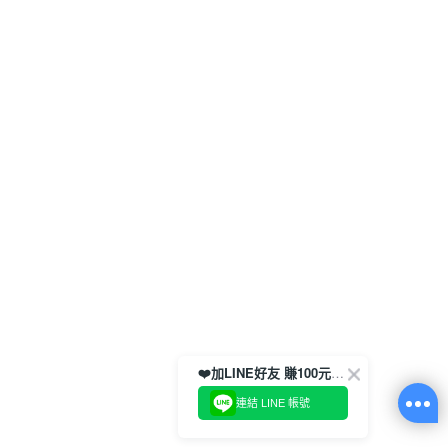
❤️加LINE好友 賺100元券！
連結 LINE 帳號