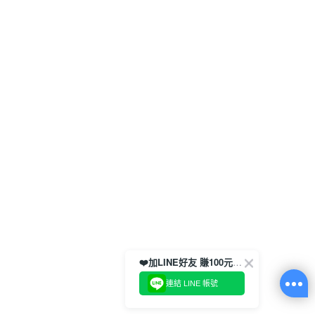
❤️加LINE好友 賺100元券！
連結 LINE 帳號