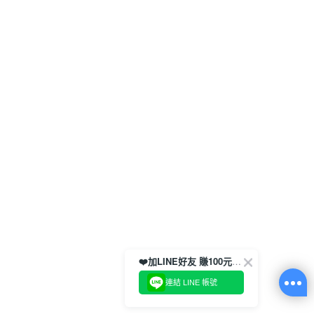
❤️加LINE好友 賺100元券！
連結 LINE 帳號