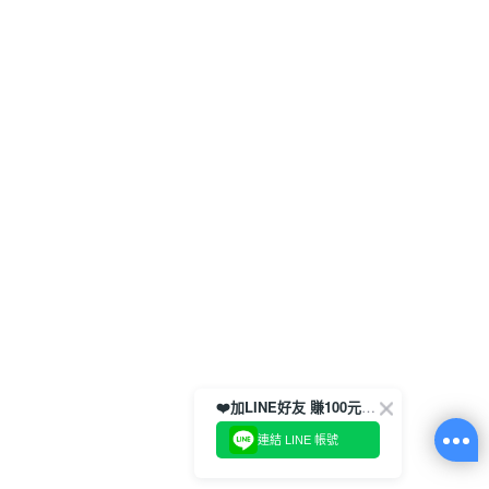
❤️加LINE好友 賺100元券！
連結 LINE 帳號