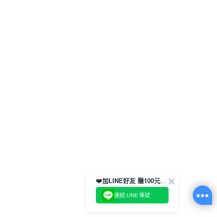
❤️加LINE好友 賺100元券！
連結 LINE 帳號