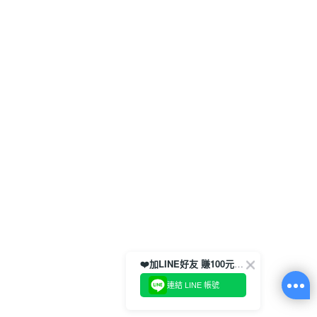
❤️加LINE好友 賺100元券！
連結 LINE 帳號