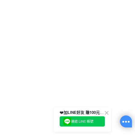
❤️加LINE好友 賺100元券！
連結 LINE 帳號