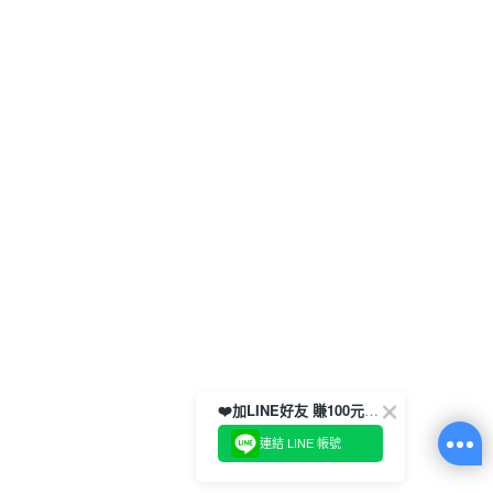
❤️加LINE好友 賺100元券！
連結 LINE 帳號