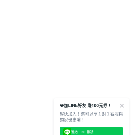
❤️加LINE好友 賺100元券！
趕快加入！還可以享１對１客服與
獨家優惠唷！
連結 LINE 帳號