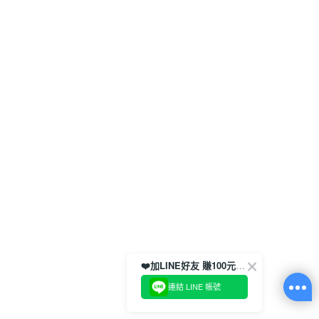
❤️加LINE好友 賺100元券！
連結 LINE 帳號