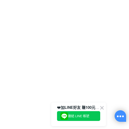
❤️加LINE好友 賺100元券！
連結 LINE 帳號