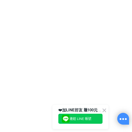
❤️加LINE好友 賺100元券！
連結 LINE 帳號