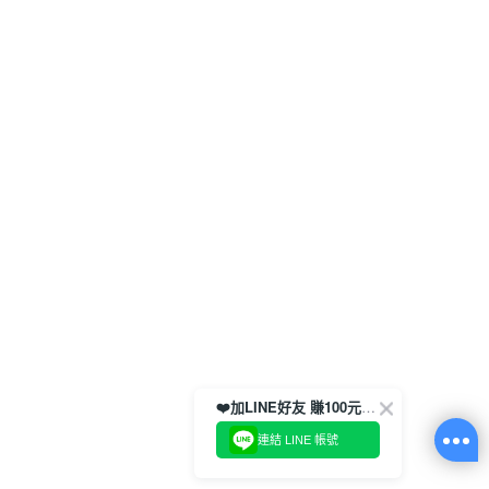
❤️加LINE好友 賺100元券！
連結 LINE 帳號