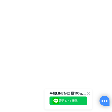
❤️加LINE好友 賺100元券！
連結 LINE 帳號