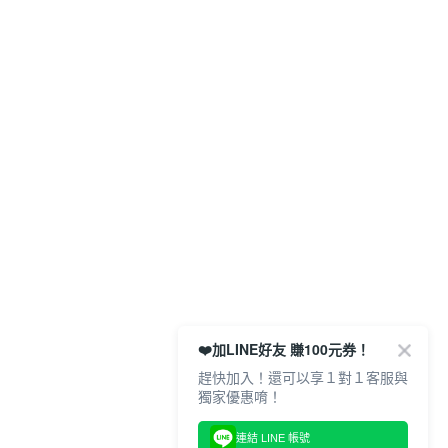
❤️加LINE好友 賺100元券！
趕快加入！還可以享１對１客服與
獨家優惠唷！
連結 LINE 帳號