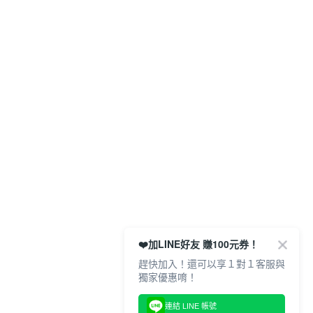
❤️加LINE好友 賺100元券！
趕快加入！還可以享１對１客服與
獨家優惠唷！
連結 LINE 帳號