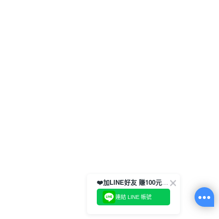
❤️加LINE好友 賺100元券！
連結 LINE 帳號