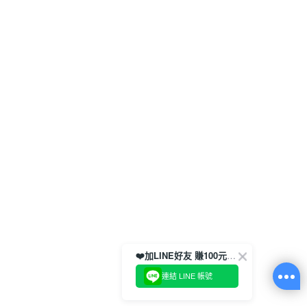
❤️加LINE好友 賺100元券！
連結 LINE 帳號