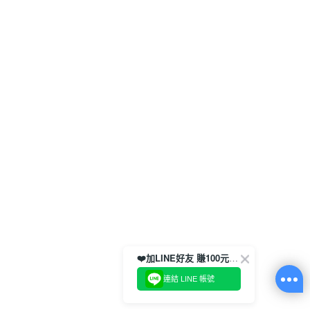
❤️加LINE好友 賺100元券！
連結 LINE 帳號