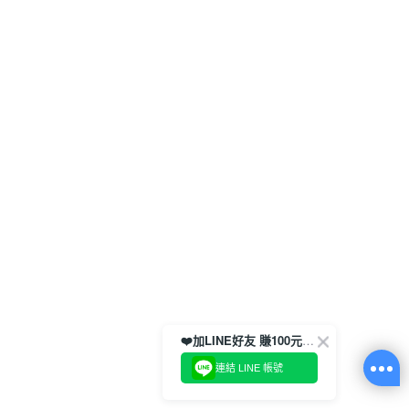
❤️加LINE好友 賺100元券！
連結 LINE 帳號