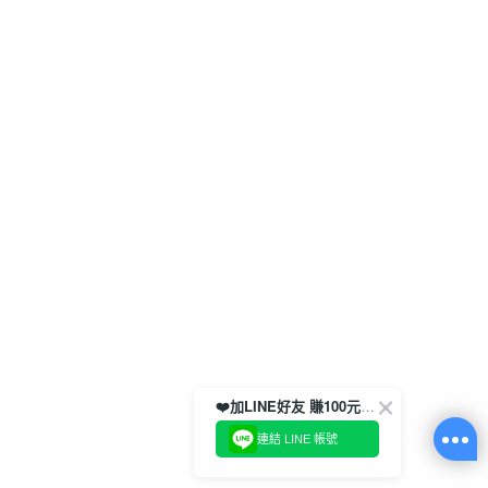
❤️加LINE好友 賺100元券！
連結 LINE 帳號