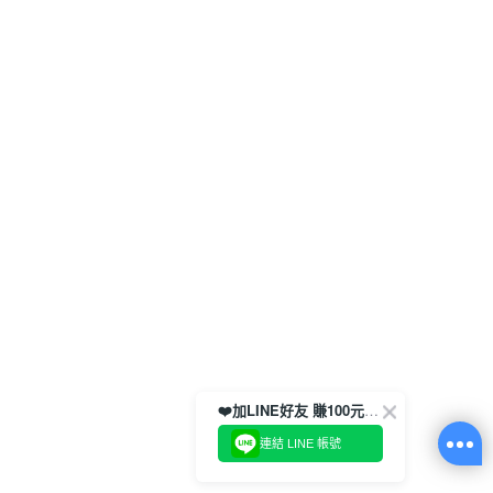
❤️加LINE好友 賺100元券！
連結 LINE 帳號