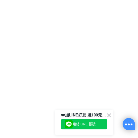
❤️加LINE好友 賺100元券！
連結 LINE 帳號