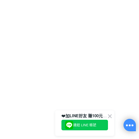
❤️加LINE好友 賺100元券！
連結 LINE 帳號