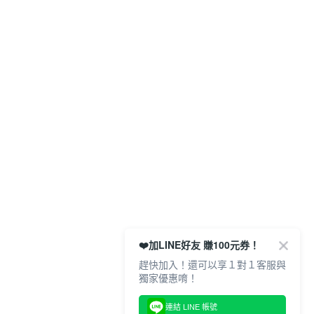
❤️加LINE好友 賺100元券！
趕快加入！還可以享１對１客服與
獨家優惠唷！
連結 LINE 帳號