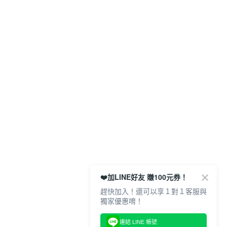
❤️加LINE好友 賺100元券！
趕快加入！還可以享１對１客服與
獨家優惠唷！
連結 LINE 帳號