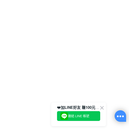
❤️加LINE好友 賺100元券！
連結 LINE 帳號