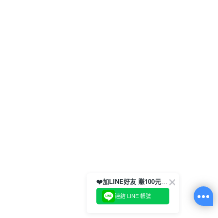
❤️加LINE好友 賺100元券！
連結 LINE 帳號