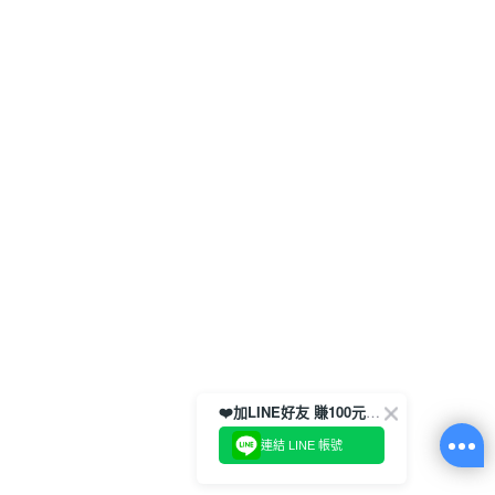
❤️加LINE好友 賺100元券！
連結 LINE 帳號