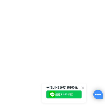
❤️加LINE好友 賺100元券！
連結 LINE 帳號